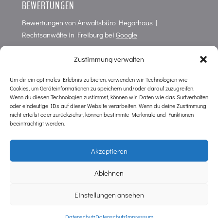
BEWERTUNGEN
Bewertungen von
Anwaltsbüro Hegarhaus |
Rechtsanwälte in Freiburg
bei
Google
4,7
von
5
Punkten in
66
Bewertungen
Zustimmung verwalten
Um dir ein optimales Erlebnis zu bieten, verwenden wir Technologien wie
Cookies, um Geräteinformationen zu speichern und/oder darauf zuzugreifen.
KONTAKT
Wenn du diesen Technologien zustimmst, können wir Daten wie das Surfverhalten
oder eindeutige IDs auf dieser Website verarbeiten. Wenn du deine Zustimmung
Anwaltsbüro im Hegarhaus
nicht erteilst oder zurückziehst, können bestimmte Merkmale und Funktionen
Wilhelmstr. 10
beeinträchtigt werden.
D-79098 Freiburg
Tel. 0761 / 38 79 20
Akzeptieren
Tel. NOTFALL Strafrecht 0761 / 38 79 2 16
kanzlei@hegarhaus.de
Ablehnen
Einstellungen ansehen
Datenschutz
Datenschutz
Impressum