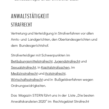
ANWALTSTÄTIGKEIT
STRAFRECHT
Vertretung und Verteidigung in Strafverfahren vor allen
Amts- und Landgerichten, den Oberlandesgerichten und
dem Bundesgerichtshof.
Strafverteidiger mit Schwerpunkten im
Betäubungsmittelstrafrecht
,
Jugendstrafrecht
und
Sexualstrafrecht
, in
Kapitalstrafsachen
, im
Medizinstrafrecht
und
Arztstrafrecht
,
Wirtschaftsstrafrecht
und in Bußgeldverfahren wegen
Ordnungswidrigkeiten.
Das Magazin STERN führt uns in der Liste „Die besten
Anwaltskanzleien 2020“ im Rechtsgebiet Strafrecht