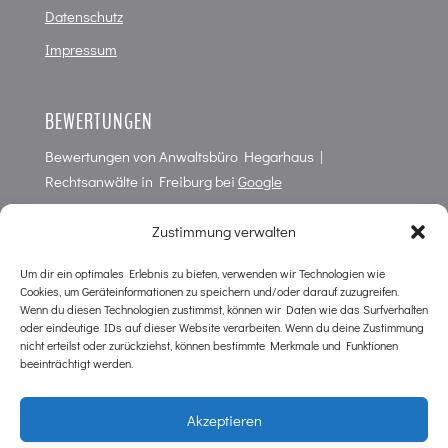
Datenschutz
Impressum
BEWERTUNGEN
Bewertungen von
Anwaltsbüro Hegarhaus |
Rechtsanwälte in Freiburg
bei
Google
4,7
von
5
Punkten in
66
Bewertungen
Zustimmung verwalten
Um dir ein optimales Erlebnis zu bieten, verwenden wir Technologien wie
Cookies, um Geräteinformationen zu speichern und/oder darauf zuzugreifen.
KONTAKT
Wenn du diesen Technologien zustimmst, können wir Daten wie das Surfverhalten
oder eindeutige IDs auf dieser Website verarbeiten. Wenn du deine Zustimmung
Anwaltsbüro im Hegarhaus
nicht erteilst oder zurückziehst, können bestimmte Merkmale und Funktionen
Wilhelmstr. 10
beeinträchtigt werden.
D-79098 Freiburg
Tel. 0761 / 38 79 20
Akzeptieren
Tel. NOTFALL Strafrecht 0761 / 38 79 2 16