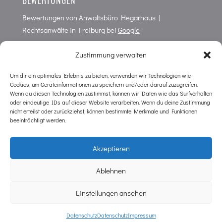
BEWERTUNGEN
Bewertungen von
Anwaltsbüro Hegarhaus |
Rechtsanwälte in Freiburg
bei
Google
4,7
von
5
Punkten in
66
Bewertungen
Zustimmung verwalten
Um dir ein optimales Erlebnis zu bieten, verwenden wir Technologien wie
Cookies, um Geräteinformationen zu speichern und/oder darauf zuzugreifen.
KONTAKT
Wenn du diesen Technologien zustimmst, können wir Daten wie das Surfverhalten
oder eindeutige IDs auf dieser Website verarbeiten. Wenn du deine Zustimmung
Anwaltsbüro im Hegarhaus
nicht erteilst oder zurückziehst, können bestimmte Merkmale und Funktionen
Wilhelmstr. 10
beeinträchtigt werden.
D-79098 Freiburg
Tel. 0761 / 38 79 20
Akzeptieren
Tel. NOTFALL Strafrecht 0761 / 38 79 2 16
kanzlei@hegarhaus.de
Ablehnen
Einstellungen ansehen
Datenschutz
Datenschutz
Impressum