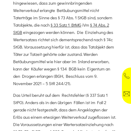
hingewiesen, dass zum gewinnbringenden
Weiterverkauf erlangte Betäubungsmittel nicht
Taterträge im Sinne des § 73 Abs. 1 StGB sind, sondern
Tatobjekte, die nach
§ 33 Satz 1 BtMG
iVm
§ 74 Abs. 2
StGB
eingezogen werden können. Die Einziehung des
Wertersatzes richtet sich dementsprechend nach § 74c
StGB. Voraussetzung hierfür ist, dass das Tatobjekt dem
Täter zur Tatzeit gehörte oder zustand. Werden
Betäubungsmittel wie hier aber im Inland erworben,
kann der Käufer wegen § 134 BGB kein Eigentum an
den Drogen erlangen (BGH, Beschluss vom 9.
November 2021 – 5 StR 244/21).
Das Urteil beruht auf dem Rechtsfehler (§ 337 Satz 1
StPO). Anders als in den übrigen Fällen ist im Fall 2
gerade nicht festgestellt, dass dem Angeklagten der
Erlös aus einem etwaigen Weiterverkauf zugeflossen ist.
Die Voraussetzungen einer Wertersatzeinziehung nach