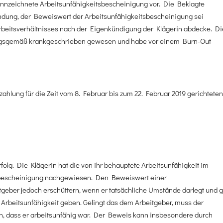
ennzeichnete Arbeitsunfähigkeitsbescheinigung vor. Die Beklagte
ündung, der Beweiswert der Arbeitsunfähigkeitsbescheinigung sei
 Arbeitsverhältnisses nach der Eigenkündigung der Klägerin abdecke. Di
nungsgemäß krankgeschrieben gewesen und habe vor einem Burn-Out
zahlung für die Zeit vom 8. Februar bis zum 22. Februar 2019 gerichtete
folg. Die Klägerin hat die von ihr behauptete Arbeitsunfähigkeit im
itsbescheinigung nachgewiesen. Den Beweiswert einer
geber jedoch erschüttern, wenn er tatsächliche Umstände darlegt und g
r Arbeitsunfähigkeit geben. Gelingt das dem Arbeitgeber, muss der
n, dass er arbeitsunfähig war. Der Beweis kann insbesondere durch