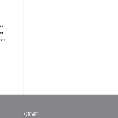
es
rer
men.
KONTAKT