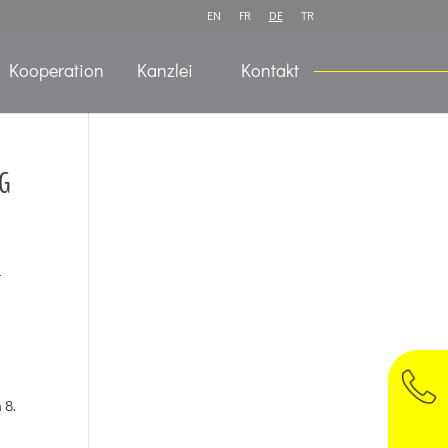
EN
FR
DE
TR
Kooperation
Kanzlei
Kontakt
NG
r
t
 8.