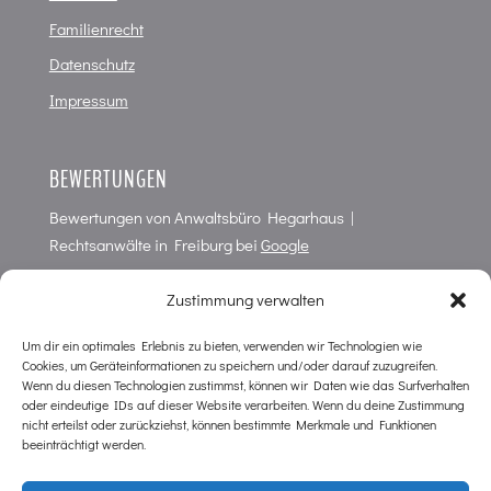
Familienrecht
Datenschutz
Impressum
BEWERTUNGEN
Bewertungen von
Anwaltsbüro Hegarhaus |
Rechtsanwälte in Freiburg
bei
Google
4,7
von
5
Punkten in
66
Bewertungen
Zustimmung verwalten
Um dir ein optimales Erlebnis zu bieten, verwenden wir Technologien wie
Cookies, um Geräteinformationen zu speichern und/oder darauf zuzugreifen.
KONTAKT
Wenn du diesen Technologien zustimmst, können wir Daten wie das Surfverhalten
oder eindeutige IDs auf dieser Website verarbeiten. Wenn du deine Zustimmung
Anwaltsbüro im Hegarhaus
nicht erteilst oder zurückziehst, können bestimmte Merkmale und Funktionen
Wilhelmstr. 10
beeinträchtigt werden.
D-79098 Freiburg