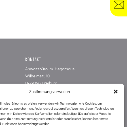
KONTAKT
Anwaltsbüro im Hegarhaus
Wilhelmstr. 10
D-79098 Freiburg
Tel. 0761 / 38 79 20
Zustimmung verwalten
Tel. NOTFALL Strafrecht 0761 / 38
timales Erlebnis zu bieten, verwenden wir Technologien wie Cookies, um
79 2 16
ationen zu speichern und/oder darauf zuzugreifen. Wenn du diesen Technologien
kanzlei@hegarhaus.de
nnen wir Daten wie das Surfverhalten oder eindeutige IDs auf dieser Website
Wenn du deine Zustimmung nicht erteilst oder zurückziehst, können bestimmte
 Funktionen beeinträchtigt werden.