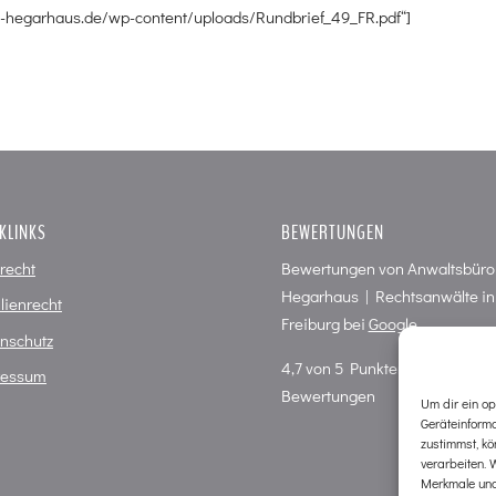
m-hegarhaus.de/wp-content/uploads/Rundbrief_49_FR.pdf“]
KLINKS
BEWERTUNGEN
frecht
Bewertungen von
Anwaltsbüro
Hegarhaus | Rechtsanwälte in
lienrecht
Freiburg
bei
Google
nschutz
4,7
von
5
Punkten in
66
ressum
Bewertungen
Um dir ein op
Geräteinform
zustimmst, kö
verarbeiten. 
Merkmale und