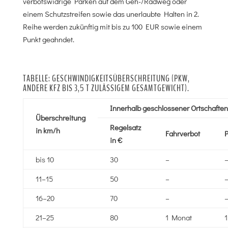
verbotswidrige Parken auf dem Geh-/Radweg oder
einem Schutzstreifen sowie das unerlaubte Halten in 2.
Reihe werden zukünftig mit bis zu 100 EUR sowie einem
Punkt geahndet.
TABELLE: GESCHWINDIGKEITSÜBERSCHREITUNG (PKW,
ANDERE KFZ BIS 3,5 T ZULÄSSIGEM GESAMTGEWICHT).
Innerhalb geschlossener Ortschaften
Überschreitung
Regelsatz
in km/h
Fahrverbot
P
in €
bis 10
30
–
11–15
50
–
16–20
70
–
21–25
80
1 Monat
1