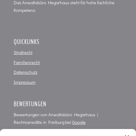
Das Anwaltsbüro Hegarhaus steht für hohe fachliche
Kompetenz.
QUICKLINKS
Strafrecht
Familienrecht
Datenschutz
Impressum
BEWERTUNGEN
Bewertungen von
Anwaltsbüro Hegarhaus |
Rechtsanwälte in Freiburg
bei
Google
4,7
von
5
Punkten in
66
Bewertungen