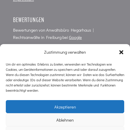
BEWERTUNGEN
Bewertungen von
Anwaltsbüro Hegarhaus |
Rechtsanwälte in Freiburg
bei
Google
4,7
von
5
Punkten in
66
Bewertungen
Zustimmung verwalten
Um dir ein optimales Erlebnis zu bieten, verwenden wir Technologien wie
Cookies, um Geräteinformationen zu speichern und/oder darauf zuzugreifen.
KONTAKT
Wenn du diesen Technologien zustimmst, können wir Daten wie das Surfverhalten
oder eindeutige IDs auf dieser Website verarbeiten. Wenn du deine Zustimmung
Anwaltsbüro im Hegarhaus
nicht erteilst oder zurückziehst, können bestimmte Merkmale und Funktionen
Wilhelmstr. 10
beeinträchtigt werden.
D-79098 Freiburg
Tel. 0761 / 38 79 20
Akzeptieren
Tel. NOTFALL Strafrecht 0761 / 38 79 2 16
kanzlei@hegarhaus.de
Ablehnen