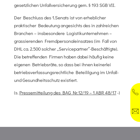
gesetzlichen Unfallversicherung gem. § 193 SGB VII.
Der Beschluss des 1.Senats ist von erheblicher
praktischer Bedeutung angesichts des in zahlreichen
Branchen – insbesondere Logistikunternehmen –
grassierenden Fremdpersonaleinsatzes (im Fall von
DHL ca. 2.500 solcher „Servicepartner“-Beschäftigte).
Die betreffenden Firmen haben dabei häufig keine
eigenen Betriebsräte, so dass bei ihnen keinerlei
betriebsverfassungsrechtliche Beteililgung im Unfall-
und Gesundheitsschutz existiert.
(s.
Pressemitteilung des BAG Nr.12/19 – 1 ABR 48/17
-)