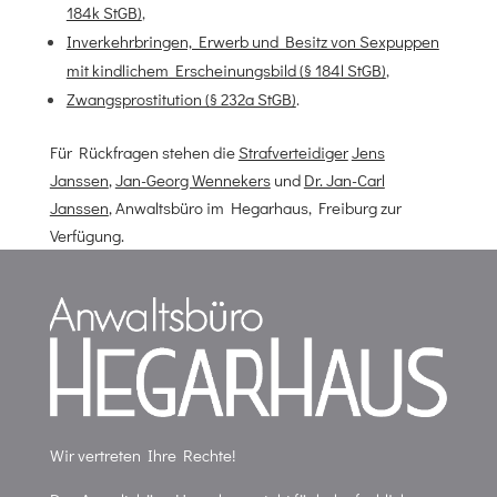
184k StGB)
,
Inverkehrbringen, Erwerb und Besitz von Sexpuppen
mit kindlichem Erscheinungsbild (§ 184l StGB)
,
Zwangsprostitution (§ 232a StGB)
.
Für Rückfragen stehen die
Strafverteidiger
Jens
Janssen
,
Jan-Georg Wennekers
und
Dr. Jan-Carl
Janssen
, Anwaltsbüro im Hegarhaus, Freiburg zur
Verfügung.
Wir vertreten Ihre Rechte!