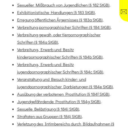
Sexueller Mißbrauch von Jugendlichen (§ 182 StGB)
,
Exhibitionistische Handlungen (§ 183 StGB)
,
Erregung öffentlichen Ärgernisses (§ 183a StGB)
,
Verbreitung pornographischer Schriften (§ 184 StGB)
,
Verbreitung gewalt- oder tierpornographischer
Schriften (§ 184a StGB)
,
Verbreitung, Erwerb und Besitz
kinderpornographischer Schriften (§ 184b StGB)
,
Verbreitung, Erwerb und Besitz
jugendpornographischer Schriften (§ 184c StGB)
,
Veranstaltung und Besuch kinder- und
jugendpornographischer Darbietungen (§ 184e StGB)
,
Ausübung der verbotenen Prostitution (§ 184f StGB)
,
Jugendgefährdende Prostitution (§ 184g StGB)
,
Sexuelle Belästigung (§ 184i StGB)
,
Straftaten aus Gruppen (§ 184j StGB)
,
Verletzung des Intimbereichs durch Bildaufnahmen (§