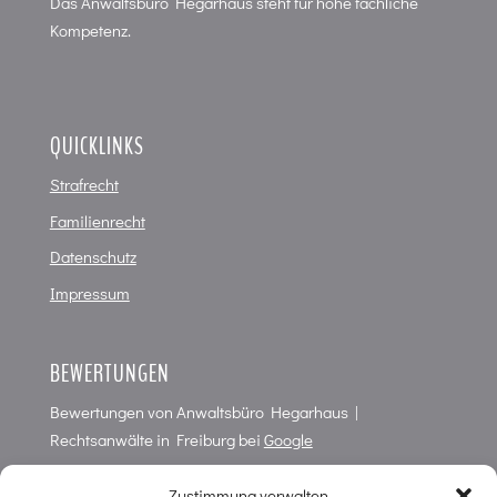
Das Anwaltsbüro Hegarhaus steht für hohe fachliche
Kompetenz.
QUICKLINKS
Strafrecht
Familienrecht
Datenschutz
Impressum
BEWERTUNGEN
Bewertungen von
Anwaltsbüro Hegarhaus |
Rechtsanwälte in Freiburg
bei
Google
4,7
von
5
Punkten in
66
Bewertungen
Zustimmung verwalten