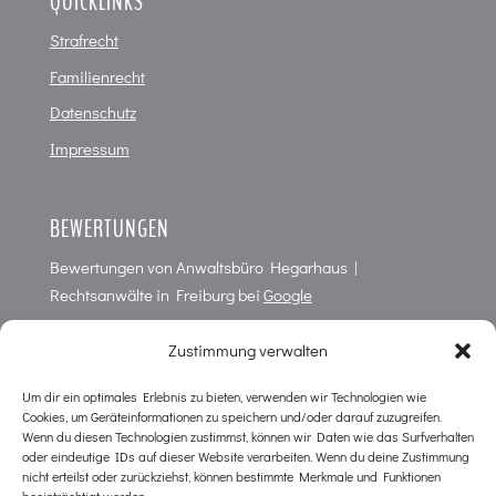
QUICKLINKS
Strafrecht
Familienrecht
Datenschutz
Impressum
BEWERTUNGEN
Bewertungen von
Anwaltsbüro Hegarhaus |
Rechtsanwälte in Freiburg
bei
Google
4,7
von
5
Punkten in
66
Bewertungen
Zustimmung verwalten
Um dir ein optimales Erlebnis zu bieten, verwenden wir Technologien wie
Cookies, um Geräteinformationen zu speichern und/oder darauf zuzugreifen.
KONTAKT
Wenn du diesen Technologien zustimmst, können wir Daten wie das Surfverhalten
oder eindeutige IDs auf dieser Website verarbeiten. Wenn du deine Zustimmung
Anwaltsbüro im Hegarhaus
nicht erteilst oder zurückziehst, können bestimmte Merkmale und Funktionen
Wilhelmstr. 10