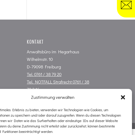
KONTAKT
Anwaltsbüro im Hegarhaus
Wilhelmstr. 10
D-79098 Freiburg
Tel. 0761 / 38 79 20
Tel. NOTFALL Strafrecht 0761 / 38
79 2 16
kanzlei@hegarhaus.de
Zustimmung verwalten
timales Erlebnis zu bieten, verwenden wir Technologien wie Cookies, um
ationen zu speichern und/oder darauf zuzugreifen. Wenn du diesen Technologien
nnen wir Daten wie das Surfverhalten oder eindeutige IDs auf dieser Website
Wenn du deine Zustimmung nicht erteilst oder zurückziehst, können bestimmte
 Funktionen beeinträchtigt werden.