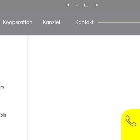
EN
FR
DE
TR
Kooperation
Kanzlei
Kontakt
zum
 bis