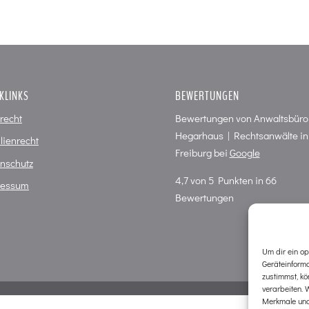
KLINKS
BEWERTUNGEN
frecht
Bewertungen von
Anwaltsbüro
Hegarhaus | Rechtsanwälte in
lienrecht
Freiburg
bei
Google
nschutz
4,7
von
5
Punkten in
66
ressum
Bewertungen
Um dir ein op
Geräteinform
zustimmst, kö
verarbeiten. 
Merkmale und