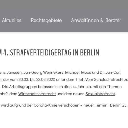
Aktuelles
Rechtsgebiete
AnwältInnen & Berater
4. STRAFVERTEIDIGERTAG IN BERLIN
ens Janssen
,
Jan-Georg Wennekers
,
Michael Moos
und
Dr. Jan-Carl
, der vom 20.03. bis 22.03.2020 unter dem Titel „Vom Schuldstrafrecht 
lte. Die Arbeitsgruppen befassen sich dieses Jahr u.a. mit den Themen
fahr?, dem
Wirtschaftsstrafrecht
und dem neuen
Sexualstrafrecht
.
 wird aufgrund der Corona-Krise verschoben – neuer Termin: Berlin, 23.