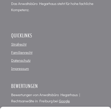
Das Anwaltsbüro Hegarhaus steht für hohe fachliche
Kompetenz.
QUICKLINKS
Strafrecht
Familienrecht
Datenschutz
Impressum
BEWERTUNGEN
Bewertungen von
Anwaltsbüro Hegarhaus |
Rechtsanwälte in Freiburg
bei
Google
4,7
von
5
Punkten in
66
Bewertungen