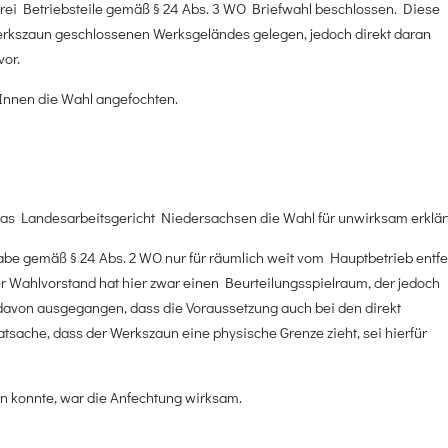
drei Betriebsteile gemäß § 24 Abs. 3 WO Briefwahl beschlossen. Diese
erkszaun geschlossenen Werksgeländes gelegen, jedoch direkt daran
vor.
Innen die Wahl angefochten.
as Landesarbeitsgericht Niedersachsen die Wahl für unwirksam erklärt
abe gemäß § 24 Abs. 2 WO nur für räumlich weit vom Hauptbetrieb entfe
er Wahlvorstand hat hier zwar einen Beurteilungsspielraum, der jedoch
ht davon ausgegangen, dass die Voraussetzung auch bei den direkt
tsache, dass der Werkszaun eine physische Grenze zieht, sei hierfür
n konnte, war die Anfechtung wirksam.